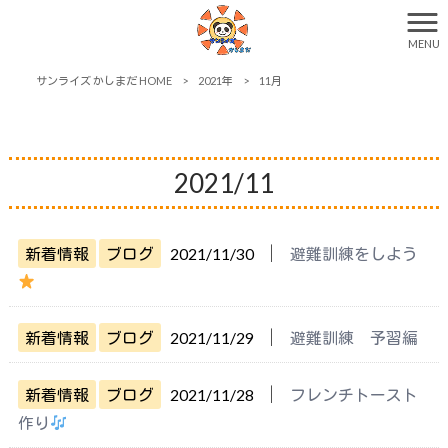
MENU
サンライズ かしまだ HOME
>
2021年
>
11月
2021/11
│
新着情報
ブログ
2021/11/30
避難訓練をしよう
│
新着情報
ブログ
2021/11/29
避難訓練 予習編
│
新着情報
ブログ
2021/11/28
フレンチトースト
作り