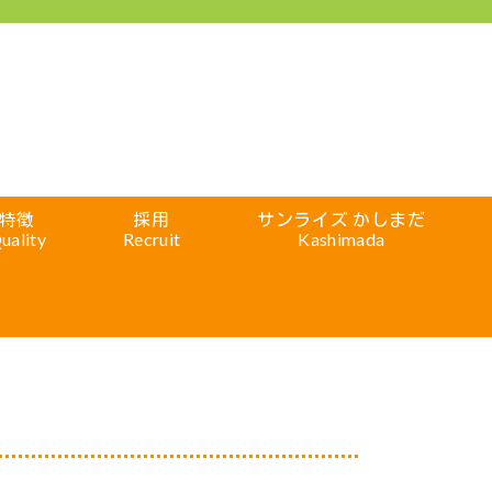
特徴
採用
サンライズ かしまだ
uality
Recruit
Kashimada