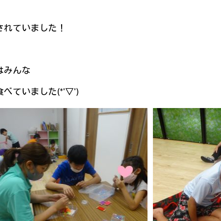
されていました！
はみんな
ていました(*'▽')