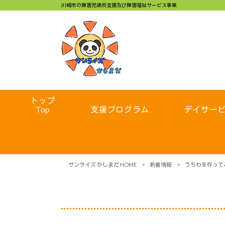
川崎市の障害児通所支援及び障害福祉サービス事業
トップ
Top
支援プログラム
デイサー
サンライズ かしまだ HOME
>
新着情報
>
うちわを作って