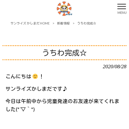
MENU
サンライズ かしまだ HOME
>
新着情報
>
うちわ完成☆
うちわ完成☆
2020/08/28
こんにちは
！
サンライズかしまだです♪
今日は午前中から児童発達のお友達が来てくれま
した(*´▽｀*)