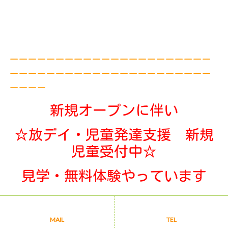
ーーーーーーーーーーーーーーーーーーーーーー
ーーーーーーーーーーーーーーーーーーーーーー
ーーーー
新規オープンに伴い
☆放デイ・児童発達支援 新規
児童受付中☆
見学・無料体験やっています
ご利用曜日はご相談ください
MAIL
TEL
連絡先：０９０－４２０５－６０７７