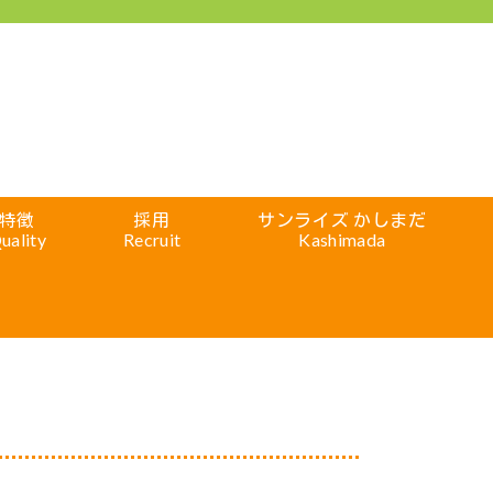
特徴
採用
サンライズ かしまだ
uality
Recruit
Kashimada