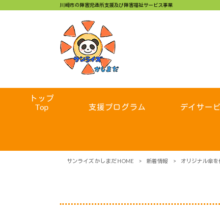
川崎市の障害児通所支援及び障害福祉サービス事業
トップ
Top
支援プログラム
デイサー
サンライズ かしまだ HOME
>
新着情報
>
オリジナル傘を