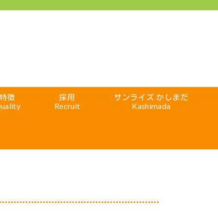
特徴
採用
サンライズ かしまだ
uality
Recruit
Kashimada