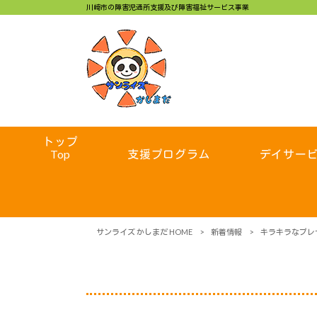
川崎市の障害児通所支援及び障害福祉サービス事業
トップ
Top
支援プログラム
デイサー
サンライズ かしまだ HOME
>
新着情報
>
キラキラなプレ