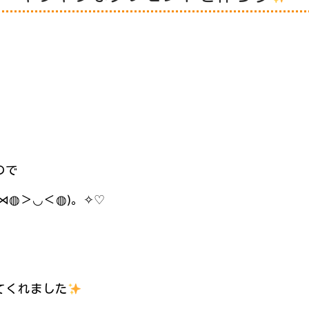
ので
⋈◍＞◡＜◍)。✧♡
てくれました