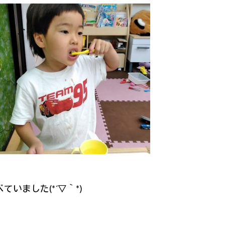
いました(*´▽｀*)