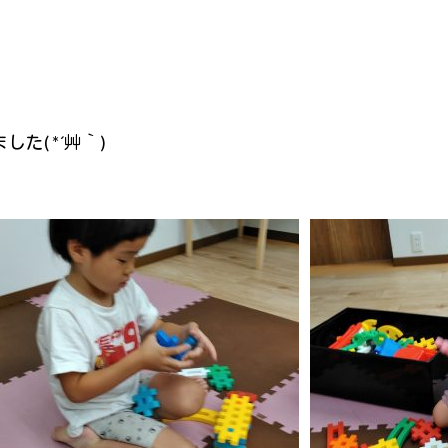
( *´艸｀)