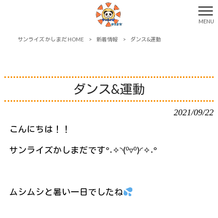
MENU
サンライズ かしまだ HOME
>
新着情報
>
ダンス&運動
ダンス&運動
2021/09/22
こんにちは！！
サンライズかしまだです°˖✧◝(⁰▿⁰)◜✧˖°
ムシムシと暑い一日でしたね