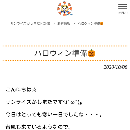
MENU
サンライズ かしまだ HOME
>
新着情報
>
ハロウィン準備
ハロウィン準備
2020/10/08
こんにちは☆
サンライズかしまだです٩( ''ω'' )و
今日はとっても寒い一日でしたね・・・。
台風も来ているようなので、