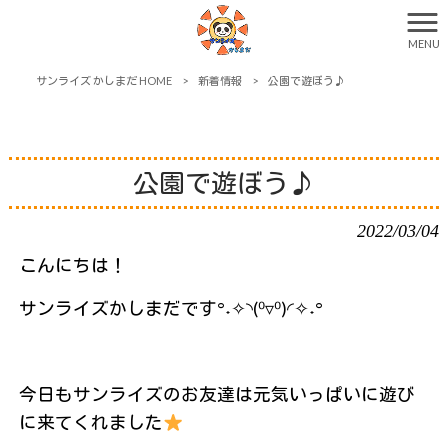
MENU
サンライズ かしまだ HOME
>
新着情報
>
公園で遊ぼう♪
公園で遊ぼう♪
2022/03/04
こんにちは！
サンライズかしまだです°˖✧◝(⁰▿⁰)◜✧˖°
今日もサンライズのお友達は元気いっぱいに遊び
に来てくれました