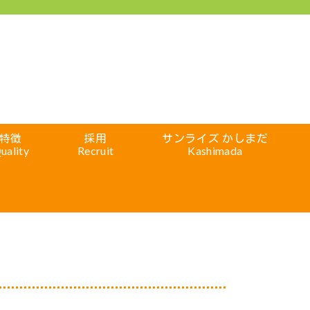
特徴
採用
サンライズ かしまだ
uality
Recruit
Kashimada