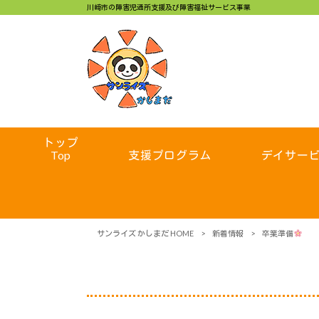
川崎市の障害児通所支援及び障害福祉サービス事業
トップ
Top
支援プログラム
デイサー
サンライズ かしまだ HOME
>
新着情報
>
卒業準備