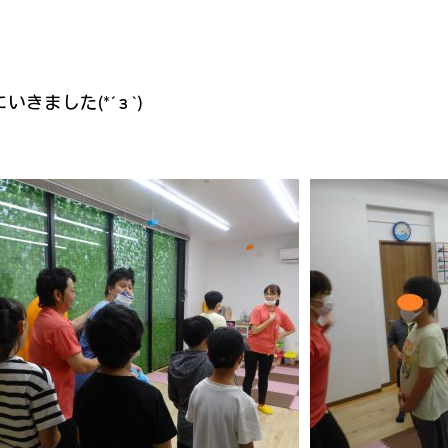
きました(*´з`)