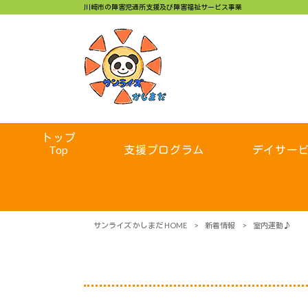
川崎市の障害児通所支援及び障害福祉サービス事業
トップ
Top
支援プログラム
デイサー
サンライズ かしまだ HOME
>
新着情報
>
室内運動♪