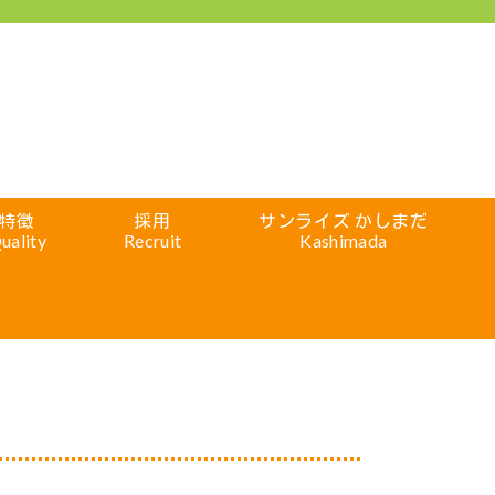
特徴
採用
サンライズ かしまだ
uality
Recruit
Kashimada