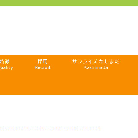
特徴
採用
サンライズ かしまだ
uality
Recruit
Kashimada