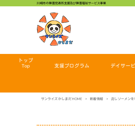
川崎市の障害児通所支援及び障害福祉サービス事業
トップ
Top
支援プログラム
デイサー
サンライズ かしまだ HOME
>
新着情報
>
流しソーメンを