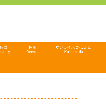
特徴
採用
サンライズ かしまだ
uality
Recruit
Kashimada