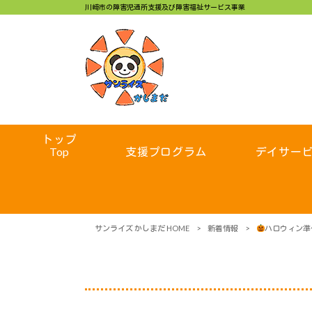
川崎市の障害児通所支援及び障害福祉サービス事業
トップ
Top
支援プログラム
デイサー
サンライズ かしまだ HOME
>
新着情報
>
ハロウィン準