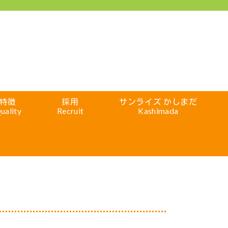
特徴
採用
サンライズ かしまだ
uality
Recruit
Kashimada