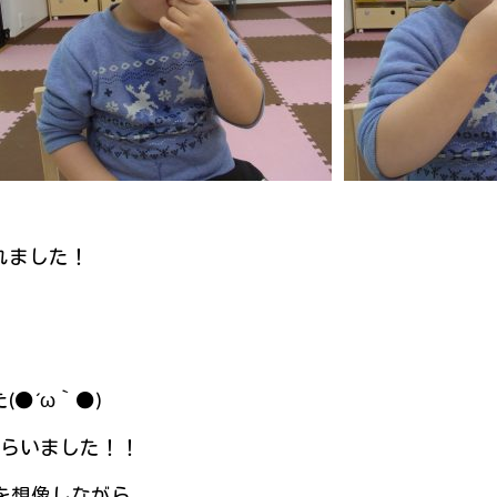
れました！
●´ω｀●)
もらいました！！
を想像しながら