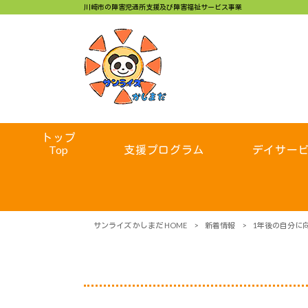
川崎市の障害児通所支援及び障害福祉サービス事業
トップ
Top
支援プログラム
デイサー
サンライズ かしまだ HOME
>
新着情報
>
1年後の自分に